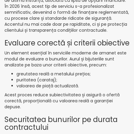
de ultimă instanță, asociată cu lipsa de opțiuni financiare.
În 2026 însă, acest tip de serviciu s-a profesionalizat
semnificativ, devenind o formă de finanțare reglementată,
cu procese clare și standarde ridicate de siguranță.
Accentul nu mai cade doar pe rapiditate, ci și pe protecția
clientului și transparența condițiilor contractuale.
Evaluare corectă și criterii obiective
Un element esențial în serviciile moderne de amanet este
modul de evaluare a bunurilor. Aurul și bijuteriile sunt
analizate pe baza unor criterii obiective, precum:
greutatea reală a metalului prețios;
puritatea (carataj);
valoarea de piață actualizată.
Acest proces reduce subiectivitatea și asigură o ofertă
corectă, proporțională cu valoarea reală a garanției
depuse.
Securitatea bunurilor pe durata
contractului