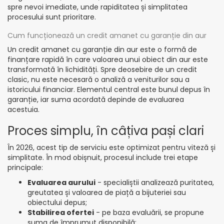
spre nevoi imediate, unde rapiditatea și simplitatea
procesului sunt prioritare.
Cum funcționează un credit amanet cu garanție din aur
Un credit amanet cu garanție din aur este o formă de
finanțare rapidă în care valoarea unui obiect din aur este
transformată în lichidități. Spre deosebire de un credit
clasic, nu este necesară o analiză a veniturilor sau a
istoricului financiar. Elementul central este bunul depus în
garanție, iar suma acordată depinde de evaluarea
acestuia.
Proces simplu, în câțiva pași clari
În 2026, acest tip de serviciu este optimizat pentru viteză și
simplitate. În mod obișnuit, procesul include trei etape
principale:
Evaluarea aurului
- specialiștii analizează puritatea,
greutatea și valoarea de piață a bijuteriei sau
obiectului depus;
Stabilirea ofertei
- pe baza evaluării, se propune
suma de împrumut disponibilă;