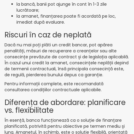
la bancă, banii pot ajunge în cont în 1-3 zile
lucrătoare;
la amanet, finanțarea poate fi acordată pe loc,
imediat după evaluare.
Riscuri în caz de neplată
Dacă nu mai poți plăti un credit bancar, pot apărea
penalități, măsuri de recuperare a creanțelor sau alte
consecințe prevăzute de contract și de legislația aplicabilă.
În cazul unui credit la amanet, consecințele neplății depind
de termenii contractuali, însă principala consecință este,
de regulă, pierderea bunului depus ca garanție.
Pentru informații complete, este recomandată
consultarea condițiilor contractuale aplicabile.
Diferența de abordare: planificare
vs. flexibilitate
În esență, banca funcționează ca o soluție de finanțare
planificată, potrivită pentru obiective pe termen mediu și
lung. Amanetul, în schimb, este o soluție flexibilă, orientată