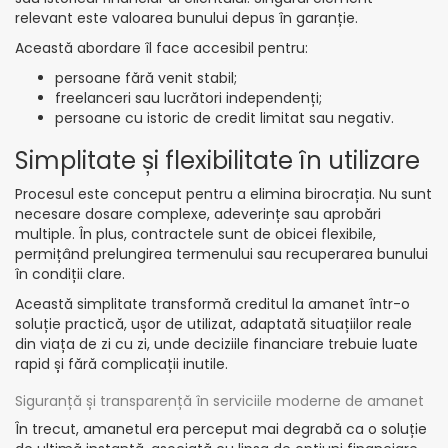
relevant este valoarea bunului depus în garanție.
Această abordare îl face accesibil pentru:
persoane fără venit stabil;
freelanceri sau lucrători independenți;
persoane cu istoric de credit limitat sau negativ.
Simplitate și flexibilitate în utilizare
Procesul este conceput pentru a elimina birocrația. Nu sunt
necesare dosare complexe, adeverințe sau aprobări
multiple. În plus, contractele sunt de obicei flexibile,
permițând prelungirea termenului sau recuperarea bunului
în condiții clare.
Această simplitate transformă creditul la amanet într-o
soluție practică, ușor de utilizat, adaptată situațiilor reale
din viața de zi cu zi, unde deciziile financiare trebuie luate
rapid și fără complicații inutile.
Siguranță și transparență în serviciile moderne de amanet
În trecut, amanetul era perceput mai degrabă ca o soluție