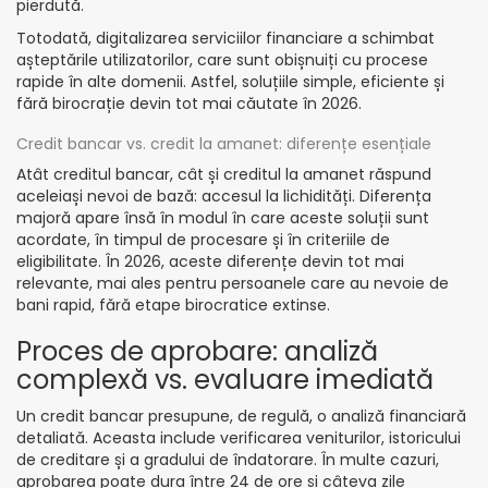
pierdută.
Totodată, digitalizarea serviciilor financiare a schimbat
așteptările utilizatorilor, care sunt obișnuiți cu procese
rapide în alte domenii. Astfel, soluțiile simple, eficiente și
fără birocrație devin tot mai căutate în 2026.
Credit bancar vs. credit la amanet: diferențe esențiale
Atât creditul bancar, cât și creditul la amanet răspund
aceleiași nevoi de bază: accesul la lichidități. Diferența
majoră apare însă în modul în care aceste soluții sunt
acordate, în timpul de procesare și în criteriile de
eligibilitate. În 2026, aceste diferențe devin tot mai
relevante, mai ales pentru persoanele care au nevoie de
bani rapid, fără etape birocratice extinse.
Proces de aprobare: analiză
complexă vs. evaluare imediată
Un credit bancar presupune, de regulă, o analiză financiară
detaliată. Aceasta include verificarea veniturilor, istoricului
de creditare și a gradului de îndatorare. În multe cazuri,
aprobarea poate dura între 24 de ore și câteva zile