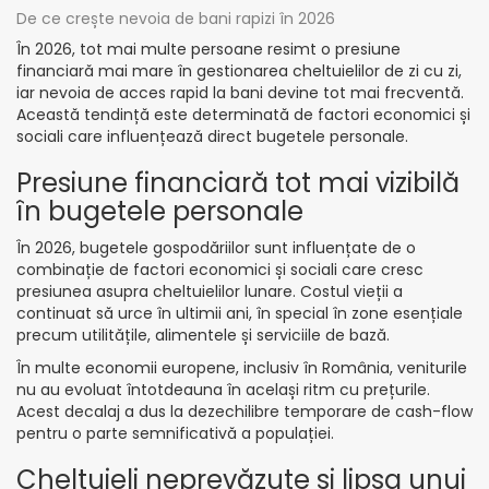
De ce crește nevoia de bani rapizi în 2026
În 2026, tot mai multe persoane resimt o presiune
financiară mai mare în gestionarea cheltuielilor de zi cu zi,
iar nevoia de acces rapid la bani devine tot mai frecventă.
Această tendință este determinată de factori economici și
sociali care influențează direct bugetele personale.
Presiune financiară tot mai vizibilă
în bugetele personale
În 2026, bugetele gospodăriilor sunt influențate de o
combinație de factori economici și sociali care cresc
presiunea asupra cheltuielilor lunare. Costul vieții a
continuat să urce în ultimii ani, în special în zone esențiale
precum utilitățile, alimentele și serviciile de bază.
În multe economii europene, inclusiv în România, veniturile
nu au evoluat întotdeauna în același ritm cu prețurile.
Acest decalaj a dus la dezechilibre temporare de cash-flow
pentru o parte semnificativă a populației.
Cheltuieli neprevăzute și lipsa unui