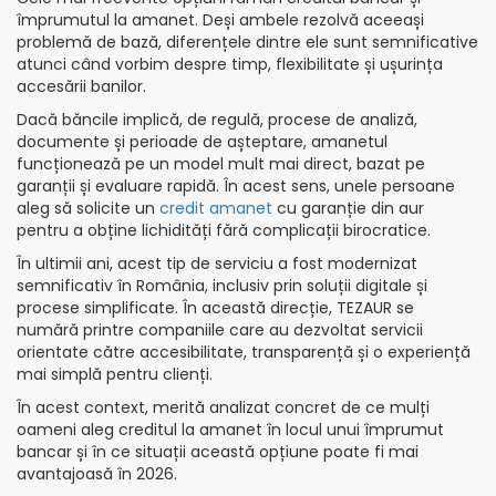
împrumutul la amanet. Deși ambele rezolvă aceeași
problemă de bază, diferențele dintre ele sunt semnificative
atunci când vorbim despre timp, flexibilitate și ușurința
accesării banilor.
Dacă băncile implică, de regulă, procese de analiză,
documente și perioade de așteptare, amanetul
funcționează pe un model mult mai direct, bazat pe
garanții și evaluare rapidă. În acest sens, unele persoane
aleg să solicite un
credit amanet
cu garanție din aur
pentru a obține lichidități fără complicații birocratice.
În ultimii ani, acest tip de serviciu a fost modernizat
semnificativ în România, inclusiv prin soluții digitale și
procese simplificate. În această direcție, TEZAUR se
numără printre companiile care au dezvoltat servicii
orientate către accesibilitate, transparență și o experiență
mai simplă pentru clienți.
În acest context, merită analizat concret de ce mulți
oameni aleg creditul la amanet în locul unui împrumut
bancar și în ce situații această opțiune poate fi mai
avantajoasă în 2026.