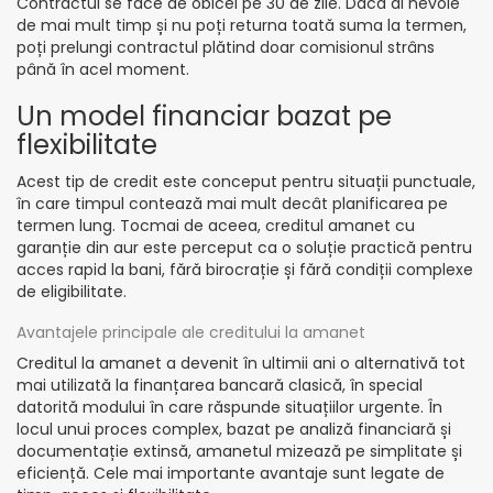
Contractul se face de obicei pe 30 de zile. Dacă ai nevoie
de mai mult timp și nu poți returna toată suma la termen,
poți prelungi contractul plătind doar comisionul strâns
până în acel moment.
Un model financiar bazat pe
flexibilitate
Acest tip de credit este conceput pentru situații punctuale,
în care timpul contează mai mult decât planificarea pe
termen lung. Tocmai de aceea, creditul amanet cu
garanție din aur este perceput ca o soluție practică pentru
acces rapid la bani, fără birocrație și fără condiții complexe
de eligibilitate.
Avantajele principale ale creditului la amanet
Creditul la amanet a devenit în ultimii ani o alternativă tot
mai utilizată la finanțarea bancară clasică, în special
datorită modului în care răspunde situațiilor urgente. În
locul unui proces complex, bazat pe analiză financiară și
documentație extinsă, amanetul mizează pe simplitate și
eficiență. Cele mai importante avantaje sunt legate de