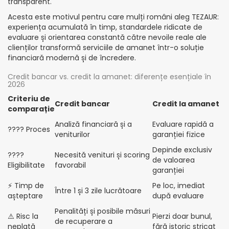
transparent.
Acesta este motivul pentru care mulți români aleg TEZAUR:
experiența acumulată în timp, standardele ridicate de
evaluare și orientarea constantă către nevoile reale ale
clienților transformă serviciile de amanet într-o soluție
financiară modernă și de încredere.
Credit bancar vs. credit la amanet: diferențe esențiale în
2026
Criteriu de
Credit bancar
Credit la amanet
comparație
Analiză financiară și a
Evaluare rapidă a
???? Proces
veniturilor
garanției fizice
Depinde exclusiv
????
Necesită venituri și scoring
de valoarea
Eligibilitate
favorabil
garanției
⚡ Timp de
Pe loc, imediat
Între 1 și 3 zile lucrătoare
așteptare
după evaluare
Penalități și posibile măsuri
⚠️ Risc la
Pierzi doar bunul,
de recuperare a
neplată
fără istoric stricat