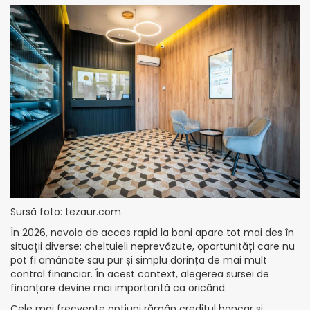
Sursă foto: tezaur.com
În 2026, nevoia de acces rapid la bani apare tot mai des în
situații diverse: cheltuieli neprevăzute, oportunități care nu
pot fi amânate sau pur și simplu dorința de mai mult
control financiar. În acest context, alegerea sursei de
finanțare devine mai importantă ca oricând.
Cele mai frecvente opțiuni rămân creditul bancar și