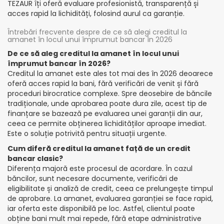
TEZAUR îți oferă evaluare profesionistă, transparență și
acces rapid la lichidități, folosind aurul ca garanție.
Întrebări frecvente despre de ce să alegi creditul la
amanet în locul unui împrumut bancar în 2026
De ce să aleg creditul la amanet în locul unui
împrumut bancar în 2026?
Creditul la amanet este ales tot mai des în 2026 deoarece
oferă acces rapid la bani, fără verificări de venit și fără
proceduri birocratice complexe. Spre deosebire de băncile
tradiționale, unde aprobarea poate dura zile, acest tip de
finanțare se bazează pe evaluarea unei garanții din aur,
ceea ce permite obținerea lichidităților aproape imediat.
Este o soluție potrivită pentru situații urgente.
Cum diferă creditul la amanet față de un credit
bancar clasic?
Diferența majoră este procesul de acordare. În cazul
băncilor, sunt necesare documente, verificări de
eligibilitate și analiză de credit, ceea ce prelungește timpul
de aprobare. La amanet, evaluarea garanției se face rapid,
iar oferta este disponibilă pe loc. Astfel, clientul poate
obține bani mult mai repede, fără etape administrative