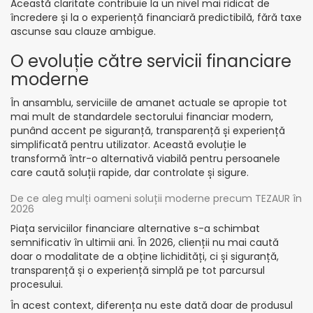
Această claritate contribuie la un nivel mai ridicat de
încredere și la o experiență financiară predictibilă, fără taxe
ascunse sau clauze ambigue.
O evoluție către servicii financiare
moderne
În ansamblu, serviciile de amanet actuale se apropie tot
mai mult de standardele sectorului financiar modern,
punând accent pe siguranță, transparență și experiență
simplificată pentru utilizator. Această evoluție le
transformă într-o alternativă viabilă pentru persoanele
care caută soluții rapide, dar controlate și sigure.
De ce aleg mulți oameni soluții moderne precum TEZAUR în
2026
Piața serviciilor financiare alternative s-a schimbat
semnificativ în ultimii ani. În 2026, clienții nu mai caută
doar o modalitate de a obține lichidități, ci și siguranță,
transparență și o experiență simplă pe tot parcursul
procesului.
În acest context, diferența nu este dată doar de produsul