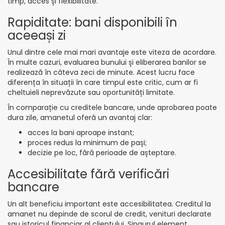
timp, acces și flexibilitate.
Rapiditate: bani disponibili în
aceeași zi
Unul dintre cele mai mari avantaje este viteza de acordare.
În multe cazuri, evaluarea bunului și eliberarea banilor se
realizează în câteva zeci de minute. Acest lucru face
diferența în situații în care timpul este critic, cum ar fi
cheltuieli neprevăzute sau oportunități limitate.
În comparație cu creditele bancare, unde aprobarea poate
dura zile, amanetul oferă un avantaj clar:
acces la bani aproape instant;
proces redus la minimum de pași;
decizie pe loc, fără perioade de așteptare.
Accesibilitate fără verificări
bancare
Un alt beneficiu important este accesibilitatea. Creditul la
amanet nu depinde de scorul de credit, venituri declarate
sau istoricul financiar al clientului. Singurul element