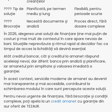
creanțelor
????️ Tip de
Planificată, pe termen
Flexibilă, pentru
soluție
mediu și lung
perioade scurte
????
Necesită documente și
Proces direct, fără
Birocrație
analiză
dosare complexe
În 2026, alegerea unei soluții de finanțare ține mai puțin de
costuri și mai mult de contextul în care apare nevoia de
bani. Situațiile neprevăzute și ritmul rapid al deciziilor fac ca
timpul de acces la lichidități să devină esențial.
Atât creditul bancar, cât și creditul la amanet răspund
aceleiași nevoi, dar diferit: banca prin analiză și planificare,
iar amanetul prin simplitate și valoarea imediată a
garanției.
În acest context, serviciile moderne de amanet au devenit
mai transparente și mai accesibile, contribuind la
schimbarea modului în care sunt percepute aceste soluții.
Pentru nevoi urgente de finanțare, fără birocrație și condiții
complexe, poți apela la un
credit amanet
cu garanție din
aur oferit de TEZAUR.