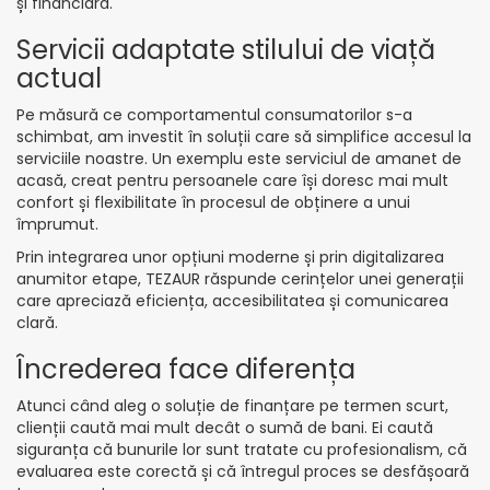
și financiară.
Servicii adaptate stilului de viață
actual
Pe măsură ce comportamentul consumatorilor s-a
schimbat, am investit în soluții care să simplifice accesul la
serviciile noastre. Un exemplu este serviciul de amanet de
acasă, creat pentru persoanele care își doresc mai mult
confort și flexibilitate în procesul de obținere a unui
împrumut.
Prin integrarea unor opțiuni moderne și prin digitalizarea
anumitor etape, TEZAUR răspunde cerințelor unei generații
care apreciază eficiența, accesibilitatea și comunicarea
clară.
Încrederea face diferența
Atunci când aleg o soluție de finanțare pe termen scurt,
clienții caută mai mult decât o sumă de bani. Ei caută
siguranța că bunurile lor sunt tratate cu profesionalism, că
evaluarea este corectă și că întregul proces se desfășoară