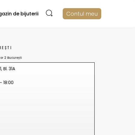
Contul meu
azin de bijuterii
rești
or 2 București
, Bl. 31A
- 18:00