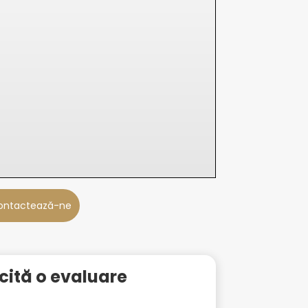
ontactează-ne
icită o evaluare