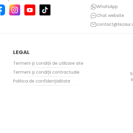
WhatsApp
Chat website
contact@tezaur
LEGAL
Termeni și condiții de utilizare site
Termeni și condiții contractuale
S
I
Politica de confidențialitate
Politică cookie-uri
ANPC
BNR
Politica de avertizori