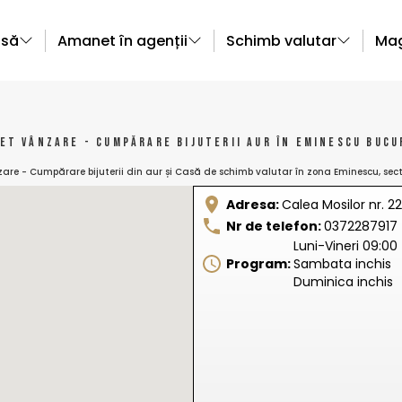
asă
Amanet în agenții
Schimb valutar
Mag
et vânzare - cumpărare bijuterii aur în Eminescu Bucu
e - Cumpărare bijuterii din aur și Casă de schimb valutar în zona Eminescu, sect
Adresa:
Calea Mosilor nr. 221
Nr de telefon:
0372287917
Luni-Vineri 09:00 
Program:
Sambata inchis
Duminica inchis