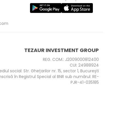
.com
TEZAUR INVESTMENT GROUP
REG. COM.: J2009000812400
CUI: 24988924
ediul social: Str. Ghețarilor nr. 15, sector 1, București
nscrisă în Registrul Special al BNR sub numărul: RE-
PJR-41-035185