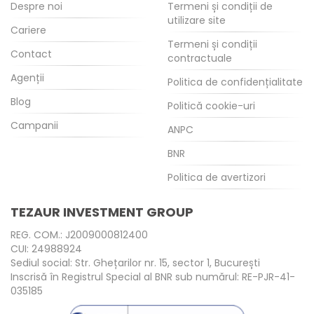
Despre noi
Termeni și condiții de
utilizare site
Cariere
Termeni și condiții
Contact
contractuale
Agenții
Politica de confidențialitate
Blog
Politică cookie-uri
Campanii
ANPC
BNR
Politica de avertizori
TEZAUR INVESTMENT GROUP
REG. COM.: J2009000812400
CUI: 24988924
Sediul social: Str. Ghețarilor nr. 15, sector 1, București
Inscrisă în Registrul Special al BNR sub numărul: RE-PJR-41-
035185