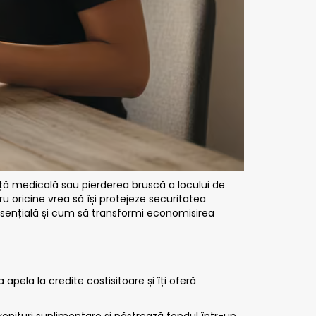
ță medicală sau pierderea bruscă a locului de
 oricine vrea să își protejeze securitatea
 esențială și cum să transformi economisirea
apela la credite costisitoare și îți oferă
enituri suplimentare și păstrează fondul într-un