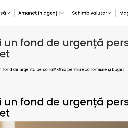
asă
Amanet în agenții
Schimb valutar
Mag
ti un fond de urgență per
et
un fond de urgență personal? Ghid pentru economisire și buget
ti un fond de urgență per
et