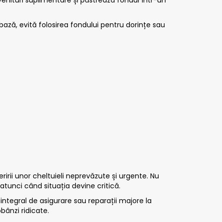
ază, evită folosirea fondului pentru dorințe sau
irii unor cheltuieli neprevăzute și urgente. Nu
tunci când situația devine critică.
ntegral de asigurare sau reparații majore la
bânzi ridicate.