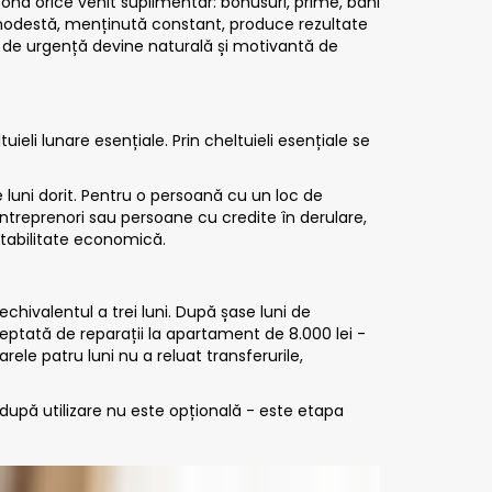
fond orice venit suplimentar: bonusuri, prime, bani
 modestă, menținută constant, produce rezultate
lui de urgență devine naturală și motivantă de
uieli lunare esențiale. Prin cheltuieli esențiale se
 luni dorit. Pentru o persoană cu un loc de
 antreprenori sau persoane cu credite în derulare,
stabilitate economică.
chivalentul a trei luni. După șase luni de
teptată de reparații la apartament de 8.000 lei -
arele patru luni nu a reluat transferurile,
i după utilizare nu este opțională - este etapa