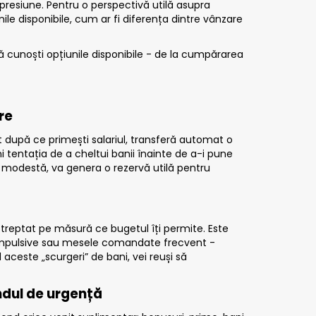
b presiune. Pentru o perspectivă utilă asupra
ile disponibile, cum ar fi
diferența dintre vânzare
 cunoști opțiunile disponibile - de la
cumpărarea
re
t după ce primești salariul, transferă automat o
 tentația de a cheltui banii înainte de a-i pune
r modestă, va genera o rezervă utilă pentru
treptat pe măsură ce bugetul îți permite. Este
le impulsive sau mesele comandate frecvent -
aceste „scurgeri” de bani, vei reuși să
ndul de urgență