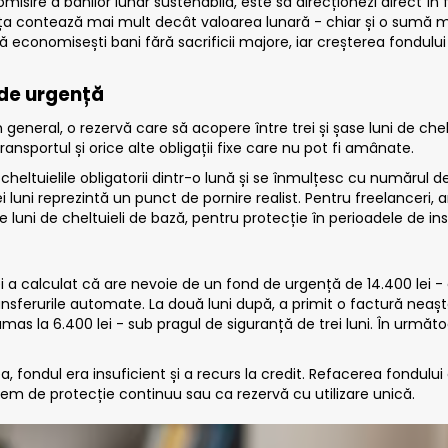
sire a banilor lunar sustenabilă, este să direcționezi direct în 
ența contează mai mult decât valoarea lunară - chiar și o sumă
m să economisești bani fără sacrificii majore, iar creșterea fondu
 de urgență
 general, o rezervă care să acopere între trei și șase luni de chelt
 transportul și orice alte obligații fixe care nu pot fi amânate.
heltuielile obligatorii dintr-o lună și se înmulțesc cu numărul de
ei luni reprezintă un punct de pornire realist. Pentru freelanceri,
luni de cheltuieli de bază, pentru protecție în perioadele de in
i a calculat că are nevoie de un fond de urgență de 14.400 lei - e
ansferurile automate. La două luni după, a primit o factură neaș
rămas la 6.400 lei - sub pragul de siguranță de trei luni. În următo
a, fondul era insuficient și a recurs la credit. Refacerea fondulu
m de protecție continuu sau ca rezervă cu utilizare unică.