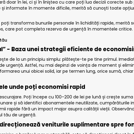
doar în lei, ci și în liniștea cu care poți lua decizii corecte su
e și informate în momente dificile, merită să cunoști toate opțiun
oți transforma bunurile personale în lichidități rapide, merită să
s, care pot completa rezerva de urgență în momentele critice.
 tău
ul” - Baza unei strategii eficiente de economisi
te de la un principiu simplu: plătește-te pe tine primul. Imedia
de urgență. Astfel, nu mai depinzi de voința de moment și elimini
ormarea unui obicei solid, iar pe termen lung, orice sumă, chia
nele unde poți economisi rapid
scurajare. Poți începe cu 100–200 de lei pe lună și crește suma 
or lunare și să identifici abonamentele neutilizate, cumpărături
i rapide fără un impact major asupra calității vieții. Observând 
ul tău de urgență.
 direcționează veniturile suplimentare spre fo