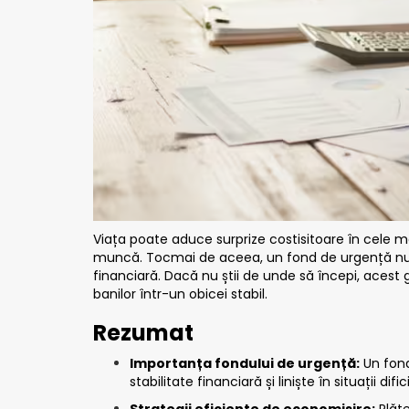
Viața poate aduce surprize costisitoare în cele 
muncă. Tocmai de aceea, un fond de urgență nu est
financiară. Dacă nu știi de unde să începi, acest
banilor într-un obicei stabil.
Rezumat
Importanța fondului de urgență:
Un fond 
stabilitate financiară și liniște în situații difici
Strategii eficiente de economisire:
Plăte