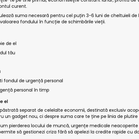
contul curent.
lează suma necesară pentru cel puțin 3-6 luni de cheltuieli de b
 valoarea fondului în funcție de schimbările vieții.
ie de el
dul tău
ă
ti fondul de urgență personal
rgență personal în timp
e el
 păstrată separat de celelalte economii, destinată exclusiv acoper
 un gadget nou, ci despre suma care te ține pe linia de plutire a
ecum pierderea locului de muncă, urgențe medicale neacoperite i
 permite să gestionezi criza fără să apelezi la credite rapide cu do