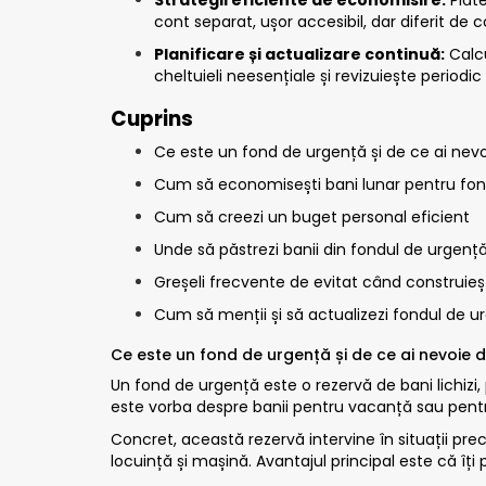
cont separat, ușor accesibil, dar diferit de 
Planificare și actualizare continuă:
Calcu
cheltuieli neesențiale și revizuiește periodic
Cuprins
Ce este un fond de urgență și de ce ai nevo
Cum să economisești bani lunar pentru fon
Cum să creezi un buget personal eficient
Unde să păstrezi banii din fondul de urgenț
Greșeli frecvente de evitat când construieș
Cum să menții și să actualizezi fondul de u
Ce este un fond de urgență și de ce ai nevoie d
Un fond de urgență este o rezervă de bani lichizi,
este vorba despre banii pentru vacanță sau pentru
Concret, această rezervă intervine în situații pr
locuință și mașină. Avantajul principal este că îți