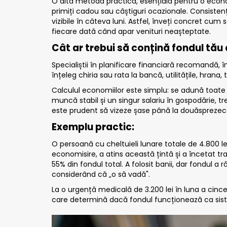
O altă metodă practică, esențială pentru o economi
primiți cadou sau câștiguri ocazionale. Consist
vizibile în câteva luni. Astfel, înveți concret cu
fiecare dată când apar venituri neașteptate.
Cât ar trebui să conțină fondul tău
Specialiștii în planificare financiară recomandă, în
înțeleg chiria sau rata la bancă, utilitățile, hrana,
Calculul economiilor este simplu: se adună toate c
muncă stabil și un singur salariu în gospodărie, tr
este prudent să vizeze șase până la douăsprezece 
Exemplu practic:
O persoană cu cheltuieli lunare totale de 4.800 le
economisire, a atins această țintă și a încetat tr
55% din fondul total. A folosit banii, dar fondul a 
considerând că „o să vadă".
La o urgență medicală de 3.200 lei în luna a cince
care determină dacă fondul funcționează ca siste