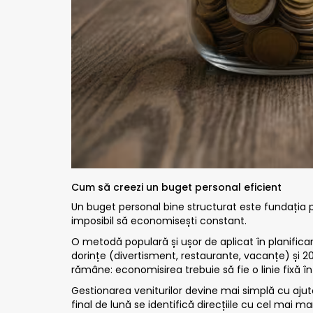
Cum să creezi un buget personal eficient
Un buget personal bine structurat este fundația pe
imposibil să economisești constant.
O metodă populară și ușor de aplicat în planificar
dorințe (divertisment, restaurante, vacanțe) și 20
rămâne: economisirea trebuie să fie o linie fixă î
Gestionarea veniturilor devine mai simplă cu ajutor
final de lună se identifică direcțiile cu cel mai 