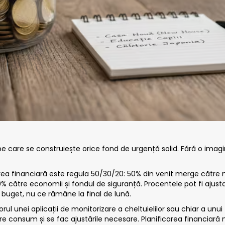
 care se construiește orice fond de urgență solid. Fără o imagine 
ea financiară este regula 50/30/20: 50% din venit merge către nev
% către economii și fondul de siguranță. Procentele pot fi ajusta
n buget, nu ce rămâne la final de lună.
ul unei aplicații de monitorizare a cheltuielilor sau chiar a unui 
mare consum și se fac ajustările necesare. Planificarea financiară