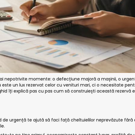
mai nepotrivite momente: o defecțiune majoră a mașinii, o urgen
e un lux rezervat celor cu venituri mari, ci o necesitate pentru
 ghid îți explică pas cu pas cum să construiești această rezervă
de urgență te ajută să faci față cheltuielilor neprevăzute fără a 
le.
ște-te pe tine primul, economisește constant lunar, profită de v