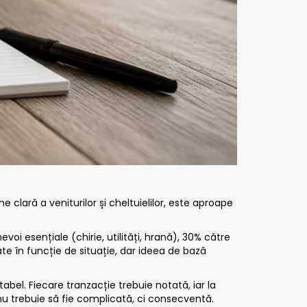
clară a veniturilor și cheltuielilor, este aproape
oi esențiale (chirie, utilități, hrană), 30% către
te în funcție de situație, dar ideea de bază
tabel. Fiecare tranzacție trebuie notată, iar la
 nu trebuie să fie complicată, ci consecventă.