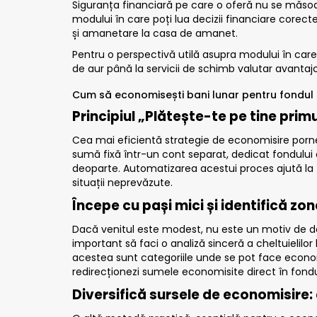
Siguranța financiară pe care o oferă nu se măsoară 
modului în care poți lua decizii financiare corect
și amanetare la casa de amanet
.
Pentru o perspectivă utilă asupra modului în care p
de aur
până la servicii de
schimb valutar
avantajo
Cum să economisești bani lunar pentru fondul
Principiul „Plătește-te pe tine prim
Cea mai eficientă strategie de economisire porneș
sumă fixă într-un cont separat, dedicat fondului 
deoparte. Automatizarea acestui proces ajută la f
situații neprevăzute.
Începe cu pași mici și identifică zo
Dacă venitul este modest, nu este un motiv de de
important să faci o analiză sinceră a cheltuielil
acestea sunt categoriile unde se pot face economi
redirecționezi sumele economisite direct în fond
Diversifică sursele de economisire: